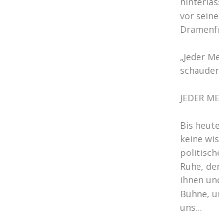
hinterlä
vor sein
Dramenf
„Jeder Me
schauder
JEDER ME
Bis heut
keine wi
politisch
Ruhe, der
ihnen un
Bühne, u
uns…