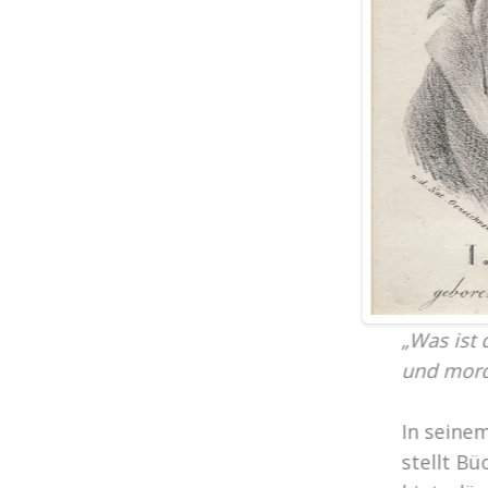
„Was ist d
und mord
In seine
stellt Bü