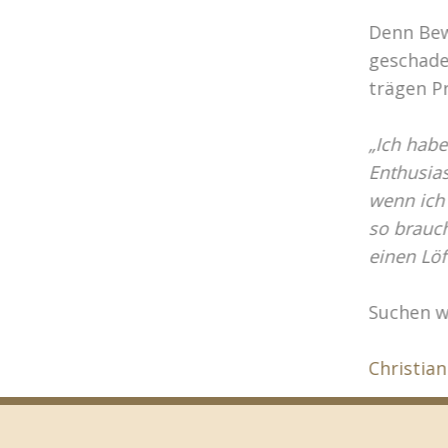
Denn Be
geschade
trägen P
„Ich hab
Enthusia
wenn ich
so brauch
einen Löf
Suchen w
Christian