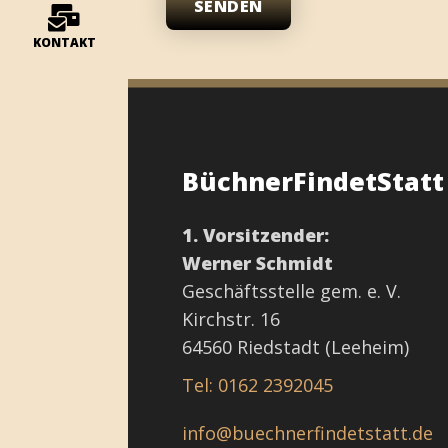
SENDEN
KONTAKT
BüchnerFindetStat
1. Vorsitzender:
Werner Schmidt
Geschäftsstelle gem. e. V.
Kirchstr. 16
64560 Riedstadt (Leeheim)
Tel: 0162 2392045
info@buechnerfindetstatt.de